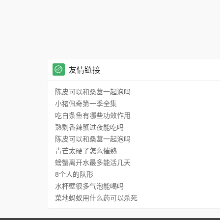
友情链接
陈皮可以和桑葚一起泡吗
小猪佩奇第一季全集
吃白条鱼有哪些功效作用
熟剩香辣蟹过夜能吃吗
陈皮可以和桑葚一起泡吗
青芒太硬了怎么催熟
螃蟹离开水最多能活几天
8个人的队形
水杯壁很多气泡能喝吗
菜地蚂蚁用什么药可以杀死